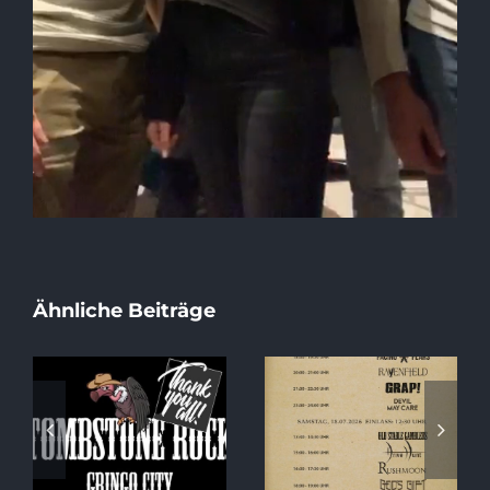
Ähnliche Beiträge
Special Album
Running Order
Release Show
2026
at Tombstone
Rock!