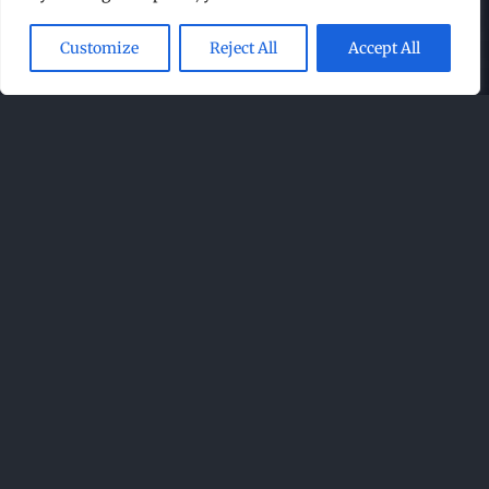
Customize
Reject All
Accept All
Danke
Wir sind stolz darauf, mit großartigen Partnern
zusammenzuarbeiten, die uns bei der Umsetzung
unseres Rockfestivals unterstützen. Ohne ihre
wertvolle Unterstützung und ihr Engagement wäre
es uns nicht möglich, die Veranstaltung auf diese Art