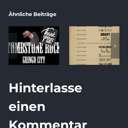
Ähnliche Beiträge
Special Album
Running Order
Release Show
2026
at Tombstone
Rock!
Hinterlasse
einen
Kommentar