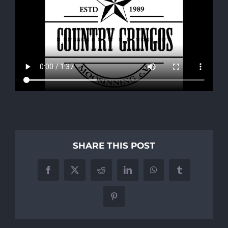
SHARE THIS POST
Facebook
X
Reddit
LinkedIn
WhatsApp
Tumblr
Pinterest