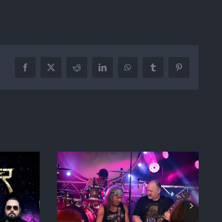
Facebook
X
Reddit
LinkedIn
WhatsApp
Tumblr
Pinterest
ngs from
RUSHMOON NEWS
a