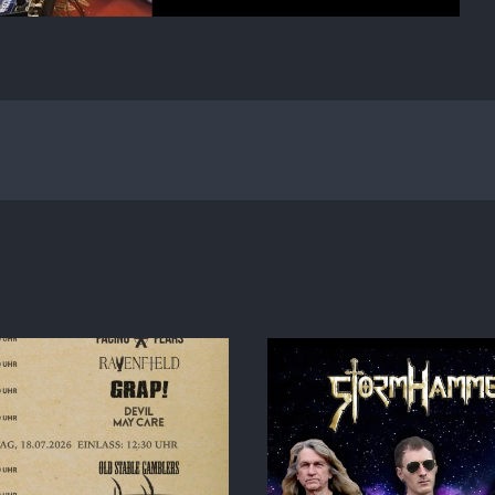
Special Album Release
GRAP! Greeti
how at Tombstone Rock!
Florid