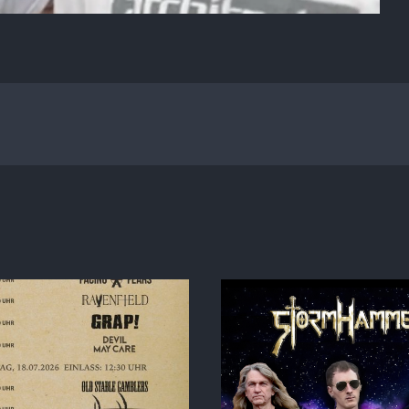
Special Album Release
GRAP! Greeti
how at Tombstone Rock!
Florid