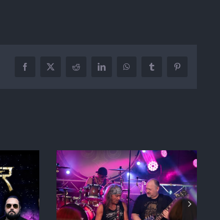
Facebook
X
Reddit
LinkedIn
WhatsApp
Tumblr
Pinterest
ngs from
RUSHMOON NEWS
a