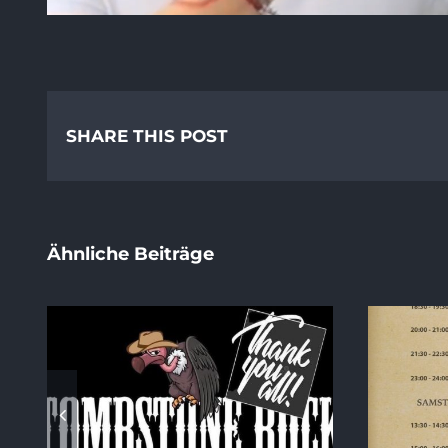
SHARE THIS POST
Ähnliche Beiträge
ck
Running Order 2026
S