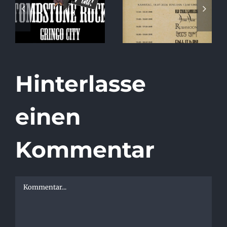
Running Order
Release Show
2026
at Tombstone
Rock!
Hinterlasse
einen
Kommentar
Kommentar