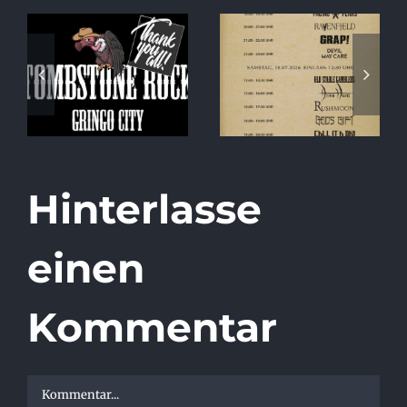
Special Album
Running Order
Release Show
2026
at Tombstone
Rock!
Hinterlasse
einen
Kommentar
Kommentar