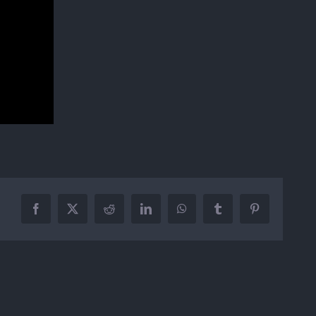
Facebook
X
Reddit
LinkedIn
WhatsApp
Tumblr
Pinterest