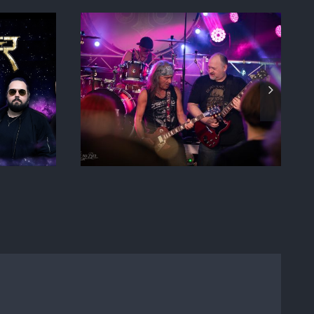
ngs from
RUSHMOON NEWS
a