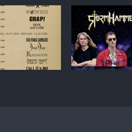
Special Album Release
GRAP! Greeti
how at Tombstone Rock!
Florid