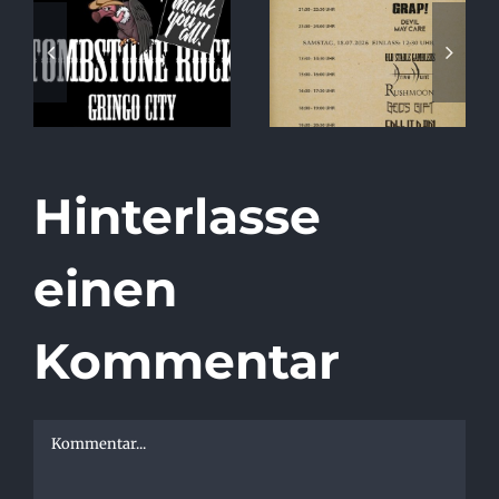
Special Album
Running Order
Release Show
2026
at Tombstone
Rock!
Hinterlasse
einen
Kommentar
Kommentar