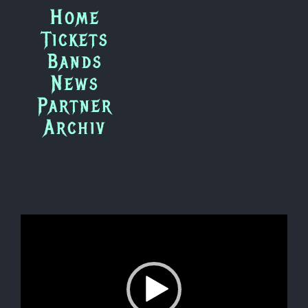
Zum
Home
Inhalt
Tickets
springen
Bands
News
Partner
Archiv
Video-
Player