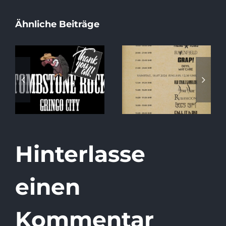
Ähnliche Beiträge
Special Album
Running Order
Release Show
2026
at Tombstone
Rock!
Hinterlasse
einen
Kommentar