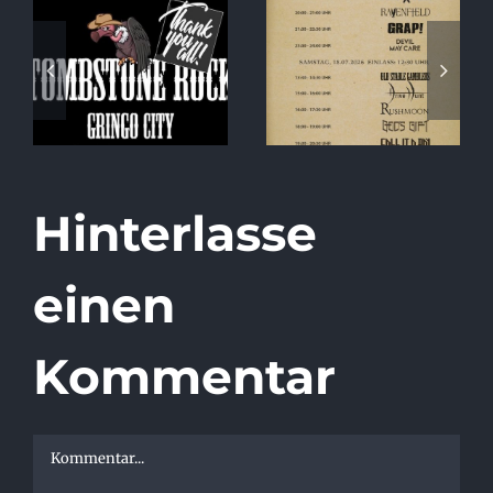
Special Album
Running Order
Release Show
2026
at Tombstone
Rock!
Hinterlasse
einen
Kommentar
Kommentar